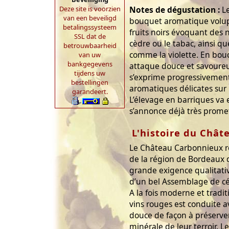
Deze site is voorzien
Notes de dégustation :
Le
van een beveiligd
bouquet aromatique volu
betalingssysteem
fruits noirs évoquant des
SSL dat de
cèdre ou le tabac, ainsi qu
betrouwbaarheid
comme la violette. En bouc
van uw
bankgegevens
attaque douce et savoureus
tijdens uw
s’exprime progressivement
bestellingen
aromatiques délicates sur le
garandeert.
L’élevage en barriques va e
s’annonce déjà très prome
L'histoire du Chât
Le Château Carbonnieux r
de la région de Bordeaux d
grande exigence qualitativ
d’un bel Assemblage de cé
A la fois moderne et traditi
vins rouges est conduite a
douce de façon à préserver 
minérale de leur terroir. L