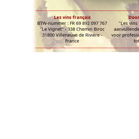
Les vins français
Door
BTW-nummer : FR 69 892 097 767
"Les vins
"Le Vignet" - 338 Chemin Biroc
aanvullende
31800 Villeneuve de Rivière -
voor profess
France
to