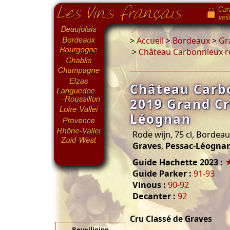
>
Accueil
>
Bordeaux
>
Gr
>
Château Carbonnieux r
Château Carb
2019 Grand Cr
Léognan
Rode wijn, 75 cl, Bordea
Graves
,
Pessac-Léogna
Guide Hachette 2023 :
Guide Parker :
91-93
Vinous :
90-92
Decanter :
92
Cru Classé de Graves
Beveiliging