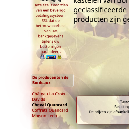
kastelen van Bor
Deze site is voorzien
geclassificeerde
van een beveiligd
betalingssysteem
producten zijn 
SSL dat de
betrouwbaarheid
van uw
bankgegevens
tijdens uw
bestellingen
garandeert.
De producenten de
Bordeaux
Château La Croix-
Davids
Tarie
Cheval Quancard
Belastin
Coffrets Quancard
De prijzen zijn afhankel
Maison Léda