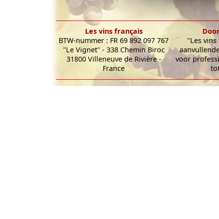
Les vins français
Door
BTW-nummer : FR 69 892 097 767
"Les vins
"Le Vignet" - 338 Chemin Biroc
aanvullende
31800 Villeneuve de Rivière -
voor profess
France
to