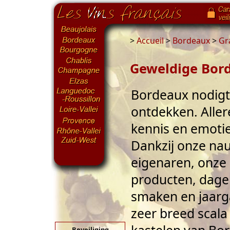
>
Accueil
>
Bordeaux
>
Gr
Geweldige Bord
Bordeaux nodigt 
ontdekken. Aller
kennis en emotie
Dankzij onze na
eigenaren, onze
producten, dagel
smaken en jaarga
zeer breed scal
Beveiliging