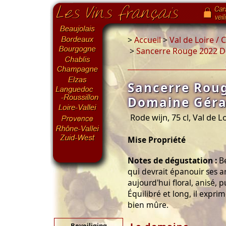
>
Accueil
>
Val de Loire /
>
Sancerre Rouge 2022 D
Sancerre Rou
Domaine Géra
Rode wijn, 75 cl, Val de L
Mise Propriété
Notes de dégustation :
Be
qui devrait épanouir ses a
aujourd'hui floral, anisé, 
Équilibré et long, il exp
bien mûre.
Beveiliging