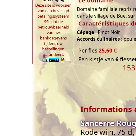
Le domaine
Deze site is voorzien
Domaine familiale repris 
van een beveiligd
dans le village de Bue, sur 
betalingssysteem
SSL dat de
Caractéristiques d
betrouwbaarheid
Cépage
: Pinot Noir
van uw
bankgegevens
Accords culinaires
: poule
tijdens uw
bestellingen
Per fles
25,60 €
garandeert.
Een kistje van
6
flesse
153
Informations 
Sancerre Roug
Rode wijn, 75 cl