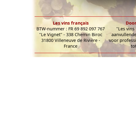
Les vins français
Door
BTW-nummer : FR 69 892 097 767
"Les vins
"Le Vignet" - 338 Chemin Biroc
aanvullende
31800 Villeneuve de Rivière -
voor profess
France
to