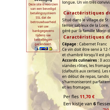
longue. Un vin très convivi
Deze site is voorzien
van een beveiligd
Caractéristiques d
betalingssysteem
SSL dat de
Situé dans le village de St
betrouwbaarheid
terroir sableux de la Loire
van uw
géré par la famille Morin 
bankgegevens
tijdens uw
Caractéristiques d
bestellingen
Cépage
: Cabernet Franc
garandeert.
Ce vin doit être servi à 12
et chambré lorsqu'il est pl
Accords culinaires
: Il ac
viandes rôties, les fromage
(clafoutis aux cerises). Les
en début de repas, tandis 
s'harmoniseront parfaitem
et les fromages.
Per fles
11,70 €
Een kistje van
6
flesse