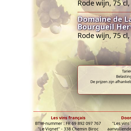
Rode wijn, 75 cl
Domaine de La
Bourgueil Her
Rode wijn, 75 cl
Tarie
Belastin
De prijzen zijn afhankel
Les vins français
Door
BTW-nummer : FR 69 892 097 767
"Les vins
"Le Vignet" - 338 Chemin Biroc
aanvullende