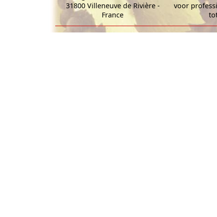
31800 Villeneuve de Rivière -
voor profess
France
to