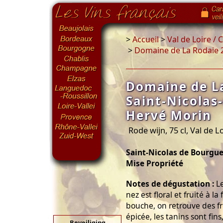
>
Accueil
>
Val de Loire /
>
Domaine de La Rodaie 2
Domaine de L
Saint-Nicolas
Hervé Morin
Rode wijn, 75 cl, Val de L
Saint-Nicolas de Bourgue
Mise Propriété
Notes de dégustation :
Le
nez est floral et fruité à la
bouche, on retrouve des f
épicée, les tanins sont fins,
Beveiliging