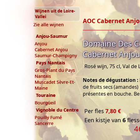
Wijnen uit de Loire-
Vallei
AOC Cabernet Anj
Zie alle wijnen
Anjou-Saumur
Domaine Des C
Anjou
Cabernet Anjou
Cabernet Anjou
Saumur-Champigny
Pays Nantais
Rosé wijn, 75 cl, Val de 
Gros-Plant du Pays
Nantais
Notes de dégustation :
Muscadet Sèvre-Et-
de fruits secs (amandes) 
Maine
présentes en bouche. Be
Touraine
Bourgueil
Vignoble du Centre
Per fles
7,80 €
Pouilly Fumé
Een kistje van
6
fless
Sancerre
4