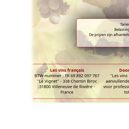
Tarie
Belastin
De prijzen zijn afhankel
Les vins français
Door
BTW-nummer : FR 69 892 097 767
"Les vins
"Le Vignet" - 338 Chemin Biroc
aanvullende
31800 Villeneuve de Rivière -
voor profess
France
to