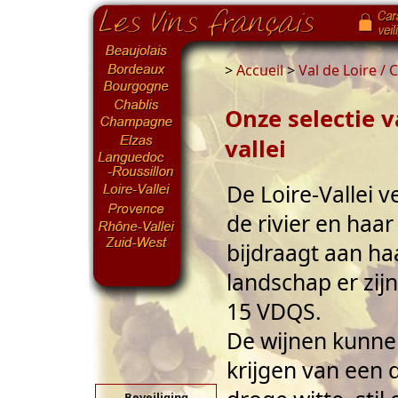
>
Accueil
>
Val de Loire /
Onze selectie v
vallei
De Loire-Vallei v
de rivier en haar 
bijdraagt aan ha
landschap er zij
15 VDQS.
De wijnen kunn
krijgen van een d
Beveiliging