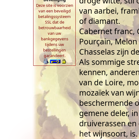
droge witte, stil
Deze site is voorzien
van aarbei, fram
van een beveiligd
betalingssysteem
of diamant.
SSL dat de
betrouwbaarheid
Cabernet franc, 
van uw
bankgegevens
Pourçain, Melon
tijdens uw
Chasselas zijn d
bestellingen
garandeert.
Als sommige stre
kennen, anderen, 
van de Loire, m
mozaïek van wij
beschermende o
gemene deler, i
druiverassen en 
het wijnsoort, is.