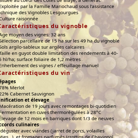
 Située au coeur des Côtes de Blaye, à Générac
 Exploitée par la Famille Mariochaud sous l’assistance
echnique des Vignobles Lesgourgues
 Culture raisonnée
Caractéristiques du vignoble
 Age moyen des vignes: 32 ans
 Sélection parcellaire de 15 ha sur les 49 ha du vignoble
 Sols argilo-sableux sur argiles calcaires
 Taille en guyot double limitation des rendements à 40-
5 hl/ha; surface foliaire de 1,2 mètres
 Enherbement des vignes / effeuillage manuel
Caractéristiques du vin
épages
 78% Merlot
 22% Cabernet Sauvignon
inification et élevage
 Macération de 19 jours avec remontages bi-quotidien
 Fermentation en cuves thermorégulées à 28°C
 Élevage de 12 mois en barriques dont 1/3 de neuves
ccords culinaires
 déguster avec viandes (jarret de porcs, volailles
ôties...), et fromages parfumés (crottins de Chavignol,