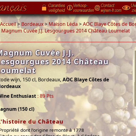
Accueil
>
Bordeaux
>
Maison Léda
>
AOC Blaye Côtes de Bo
>
Magnum Cuvée J.J. Lesgourgues 2014 Château Loumelat
Magnum Cuvée J.J.
Lesgourgues 2014 Château
Loumelat
ode wijn, 150 cl, Bordeaux,
AOC Blaye Côtes de
Bordeaux
Wine Enthusiast
: 89 Pts
agnum (150 cl)
L'histoire du Château
 Propriété dont l’origine remonte à 1778