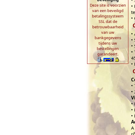
•
Deze site is voorzien
•
van een beveiligd
t
betalingssysteem
•
SSL dat de
betrouwbaarheid
van uw
•
bankgegevens
•
tijdens uw
•
bestellingen
•
garandeert.
4
•
C
•
•
V
•
•
•
A
A
r