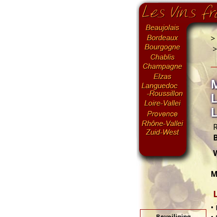
>
R
M
•
Beveiliging