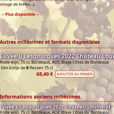
romage de brebis...).
-- Plus disponible --
Autres millésimes et formats disponibles
Cuvée JJ Lesgourgues 2022 Château Lo
Rode wijn, 75 cl, Bordeaux, AOC Blaye Côtes de Bordeaux
Een kistje de
6
flessen 75 cl
68,40 €
AJOUTER AU PANIER
Informations anciens millésimes
Cuvée JJ Lesgourgues 2021 Château Loumelat
Rode wijn, 75 cl, Bordeaux, AOC Blaye Côtes de Bordeaux