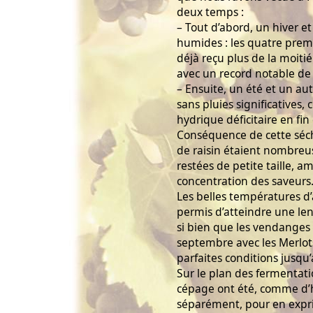
deux temps :
– Tout d’abord, un hiver 
humides : les quatre prem
déjà reçu plus de la moitié
avec un record notable de
– Ensuite, un été et un a
sans pluies significatives,
hydrique déficitaire en fin
Conséquence de cette séche
de raisin étaient nombreu
restées de petite taille, a
concentration des saveurs
Les belles températures d
permis d’atteindre une len
si bien que les vendange
septembre avec les Merlot
parfaites conditions jusqu
Sur le plan des fermentat
cépage ont été, comme d’h
séparément, pour en exprim