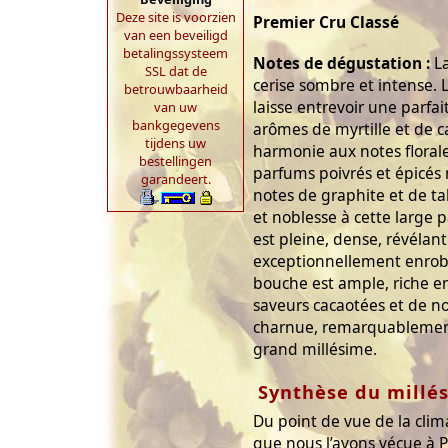
Deze site is voorzien
Premier Cru Classé
van een beveiligd
betalingssysteem
Notes de dégustation :
La
SSL dat de
cerise sombre et intense. 
betrouwbaarheid
laisse entrevoir une parfai
van uw
bankgegevens
arômes de myrtille et de c
tijdens uw
harmonie aux notes florales.
bestellingen
parfums poivrés et épicés
garandeert.
notes de graphite et de t
et noblesse à cette large 
est pleine, dense, révélant
exceptionnellement enrobé
bouche est ample, riche en
saveurs cacaotées et de not
charnue, remarquablement 
grand millésime.
Synthèse du millé
Du point de vue de la clima
que nous l’avons vécue à P