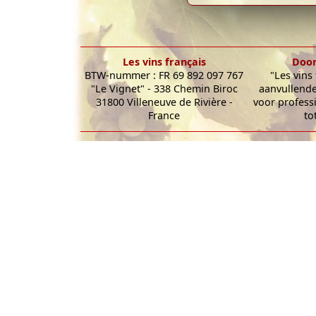
Les vins français
Door
BTW-nummer : FR 69 892 097 767
"Les vins
"Le Vignet" - 338 Chemin Biroc
aanvullende
31800 Villeneuve de Rivière -
voor profess
France
to