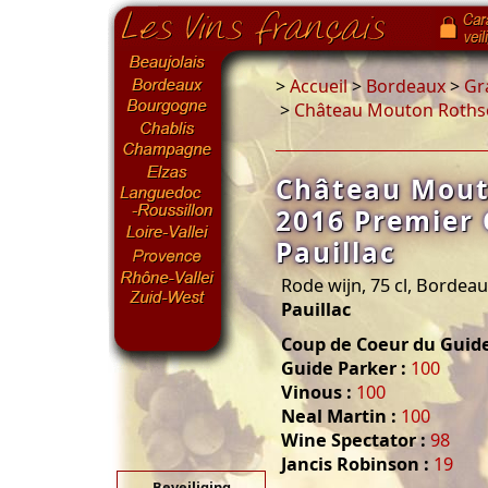
>
Accueil
>
Bordeaux
>
Gr
>
Château Mouton Rothsch
Château Mout
2016 Premier 
Pauillac
Rode wijn, 75 cl, Bordea
Pauillac
Coup de Coeur du Guide
Guide Parker :
100
Vinous :
100
Neal Martin :
100
Wine Spectator :
98
Jancis Robinson :
19
Beveiliging