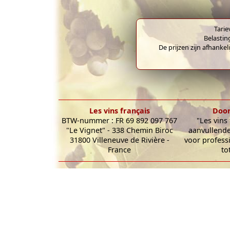
Tarie
Belastin
De prijzen zijn afhankel
Les vins français
Door
BTW-nummer : FR 69 892 097 767
"Les vins
"Le Vignet" - 338 Chemin Biroc
aanvullende
31800 Villeneuve de Rivière -
voor profess
France
to