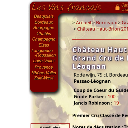
>
Accueil
>
Bordeaux
>
Gr
>
Château Haut-Brion 20
Château Haut
Grand Cru de 
Léognan
Rode wijn, 75 cl, Bordea
Pessac-Léognan
Coup de Coeur du Guide
Guide Parker :
100
Jancis Robinson :
19
Premier Cru Classé de P
Notes de dégustation :
Tr
Beveiliging