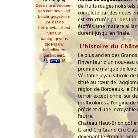
Deze site is voorzien
de fruits rouges noirs tels 
van een beveiligd
complété par des notes e
betalingssysteem
est structurée par des ta
SSL dat de
étoffés, une matière allia
betrouwbaarheid
durent jusqu ‘en finale.
van uw
bankgegevens
tijdens uw
L'histoire du Chât
bestellingen
Le plus ancien des Grands
garandeert.
l'inventeur d'un nouveau d
première marque de luxe
Véritable joyau viticole de
situé au cœur de l’agglom
région de Bordeaux, le C
terroir exceptionnel sur d
multicolores à l’origine d
précis et d'une incroyable 
l'autre.
Château Haut-Brion obtiend
Grand Cru Grand Cru Clas
devenant le Premier Grand