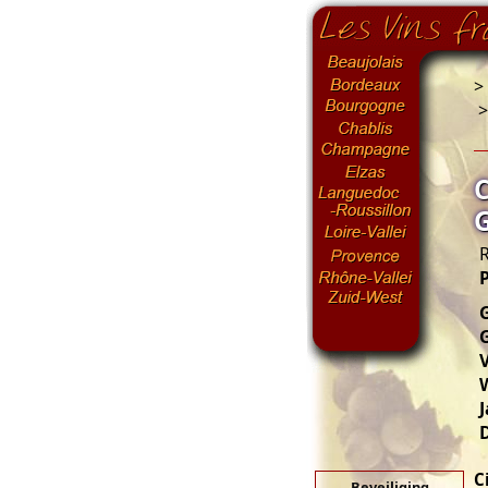
>
R
P
G
V
J
C
Beveiliging