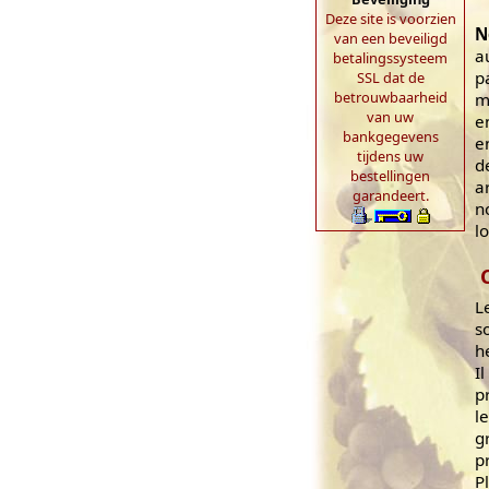
Deze site is voorzien
N
van een beveiligd
a
betalingssysteem
p
SSL dat de
betrouwbaarheid
m
van uw
e
bankgegevens
e
tijdens uw
d
bestellingen
a
garandeert.
n
l
L
s
h
I
p
l
g
p
P