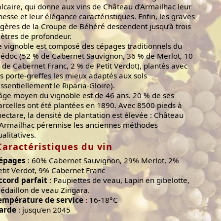
alcaire, qui donne aux vins de Château d’Armailhac leur
inesse et leur élégance caractéristiques. Enfin, les graves
égères de la Croupe de Béhéré descendent jusqu’à trois
ètres de profondeur.
e vignoble est composé des cépages traditionnels du
édoc (52 % de Cabernet Sauvignon, 36 % de Merlot, 10
 de Cabernet Franc, 2 % de Petit Verdot), plantés avec
es porte-greffes les mieux adaptés aux sols
essentiellement le Riparia-Gloire).
’âge moyen du vignoble est de 46 ans. 20 % de ses
arcelles ont été plantées en 1890. Avec 8500 pieds à
’hectare, la densité de plantation est élevée : Château
’Armailhac pérennise les anciennes méthodes
ualitatives.
Caractéristiques du vin
épages
: 60% Cabernet Sauvignon, 29% Merlot, 2%
etit Verdot, 9% Cabernet Franc
ccord parfait
: Paupiettes de veau, Lapin en gibelotte,
édaillon de veau Zingara.
empérature de service
: 16-18°C
arde
: jusqu'en 2045