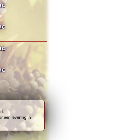
ac
ac
ac
ac
d.
or een levering in