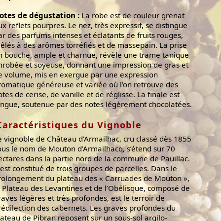
otes de dégustation :
La robe est de couleur grenat
ux reflets pourpres. Le nez, très expressif, se distingue
ar des parfums intenses et éclatants de fruits rouges,
êlés à des arômes torréfiés et de massepain. La prise
n bouche, ample et charnue, révèle une trame tanique
nrobée et soyeuse, donnant une impression de gras et
e volume, mis en exergue par une expression
romatique généreuse et variée où l’on retrouve des
otes de cerise, de vanille et de réglisse. La finale est
ongue, soutenue par des notes légèrement chocolatées.
Caractéristiques du Vignoble
e vignoble de Château d’Armailhac, cru classé dès 1855
ous le nom de Mouton d’Armailhacq, s’étend sur 70
ectares dans la partie nord de la commune de Pauillac.
l est constitué de trois groupes de parcelles. Dans le
rolongement du plateau des « Carruades de Mouton »,
e Plateau des Levantines et de l’Obélisque, composé de
raves légères et très profondes, est le terroir de
rédilection des cabernets. Les graves profondes du
lateau de Pibran reposent sur un sous-sol argilo-