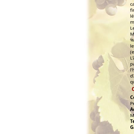
c
f
l
m
L
M
%
l
(
L
p
l
d
q
C
P
A
M
T
G