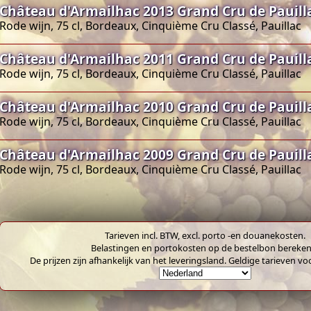
Château d'Armailhac 2013 Grand Cru de Pauill
Rode wijn, 75 cl, Bordeaux, Cinquième Cru Classé, Pauillac
Château d'Armailhac 2011 Grand Cru de Pauill
Rode wijn, 75 cl, Bordeaux, Cinquième Cru Classé, Pauillac
Château d'Armailhac 2010 Grand Cru de Pauill
Rode wijn, 75 cl, Bordeaux, Cinquième Cru Classé, Pauillac
Château d'Armailhac 2009 Grand Cru de Pauill
Rode wijn, 75 cl, Bordeaux, Cinquième Cru Classé, Pauillac
Tarieven incl. BTW, excl. porto -en douanekosten.
Belastingen en portokosten op de bestelbon bereken
De prijzen zijn afhankelijk van het leveringsland. Geldige tarieven vo