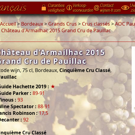
Accueil
>
Bordeaux
>
Grands Crus
>
Crus classés
>
AOC Paui
>
Château d'Armailhac 2015 Grand Cru de Pauillac
Château d'Armailhac 2015
Grand Cru de Pauillac
ode wijn, 75 cl, Bordeaux,
Cinquième Cru Classé
,
auillac
Guide Hachette 2019 :
★
uide Parker :
89-91
inous :
93
Wine Spectator :
88-91
ancis Robinson :
17,5
Decanter :
92
inquième Cru Classé