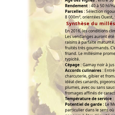
Âge des vignes
: entre 30
Rendement
: 40 à 50 hl/H
Parcelles
: Sélection rigou
8 000m², orientées Ouest, 
Synthèse du millé
En 2016, les conditions cl
Les vendanges auront été 
raisins à parfaite maturit
fruités très gourmands. C'
friand. Le millésime prom
typicité.
Cépage
: Gamay noir à jus
Accords culinaires
: Entré
charcuterie, gibier et from
idéal des canards, pigeons 
plumes, avec ou sans sauc
fromages affinés de caract
Température de service
:
Potentiel de garde
: Le M
particulier dans le sens où 