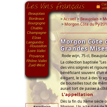
>
Accueil
>
Beaujolais
>
M
>
Morgon Côte du Py 20
Morgon Côte d
Grandes Mis
Rode wijn, 75 cl, Beaujola
La collection baptisée "Le
des vins soignés et rigou
bénéficiant souvent d'un 
élégant, le tout à des tira
de bouteilles tout de mêm
aurait tort de passer à côté
L'appellation
Dès la fin du Xème siècle o
Morgon. Un acte daté de 95
Beveiliging