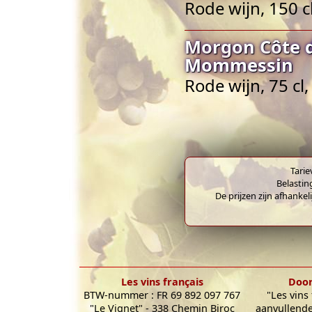
Rode wijn, 150 c
Morgon Côte d
Mommessin
Rode wijn, 75 cl
Tarie
Belastin
De prijzen zijn afhankel
Les vins français
Door
BTW-nummer : FR 69 892 097 767
"Les vins
"Le Vignet" - 338 Chemin Biroc
aanvullende