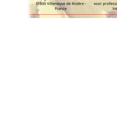
31800 Villeneuve de Rivière -
voor profess
France
to