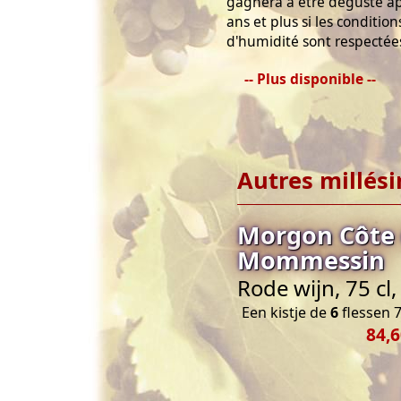
gagnera à être dégusté ap
ans et plus si les conditi
d'humidité sont respectée
-- Plus disponible --
Autres millés
Morgon Côte 
Mommessin
Rode wijn, 75 cl
Een kistje de
6
flessen 7
84,6