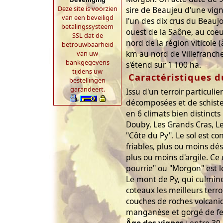
Deze site is voorzien
sire de Beaujeu d'une vign
van een beveiligd
l'un des dix crus du Beaujol
betalingssysteem
ouest de la Saône, au coeu
SSL dat de
nord de la région viticole
betrouwbaarheid
km au nord de Villefranch
van uw
bankgegevens
s'étend sur 1 100 ha.
tijdens uw
Caractéristiques d
bestellingen
garandeert.
Issu d'un terroir particuli
décomposées et de schistes
en 6 climats bien distincts
Douby, Les Grands Cras, Le
"Côte du Py". Le sol est con
friables, plus ou moins d
plus ou moins d'argile. Ce 
pourrie" ou "Morgon" est l
Le mont de Py, qui culmine
coteaux les meilleurs terr
couches de roches volcaniq
manganèse et gorgé de fe